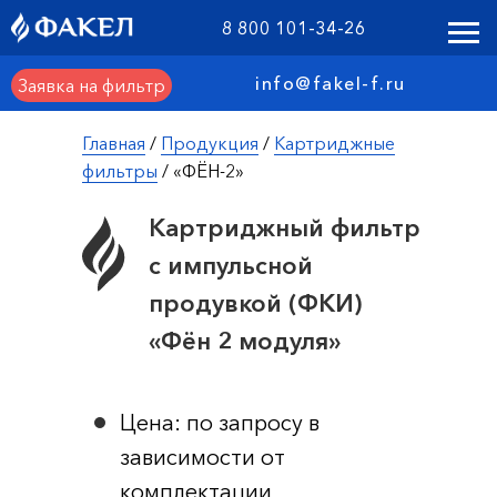
8 800 101-34-26
info@fakel-f.ru
Заявка на фильтр
Главная
/
Продукция
/
Картриджные
фильтры
/ «ФЁН-2»
Картриджный фильтр
с импульсной
продувкой (ФКИ)
«Фён 2 модуля»
Цена: по запросу в
зависимости от
комплектации