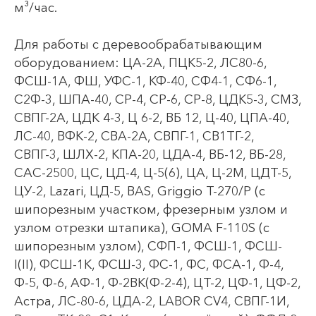
м³/час.
Для работы с деревообрабатывающим
оборудованием: ЦА-2А, ПЦК5-2, ЛС80-6,
ФСШ-1А, ФШ, УФС-1, КФ-40, СФ4-1, СФ6-1,
С2Ф-3, ШПА-40, СР-4, СР-6, СР-8, ЦДК5-3, СМЗ,
СВПГ-2А, ЦДК 4-3, Ц 6-2, ВБ 12, Ц-40, ЦПА-40,
ЛС-40, ВФК-2, СВА-2А, СВПГ-1, СВ1ТГ-2,
СВПГ-3, ШЛХ-2, КПА-20, ЦДА-4, ВБ-12, ВБ-28,
САС-2500, ЦС, ЦД-4, Ц-5(6), ЦА, Ц-2М, ЦДТ-5,
ЦУ-2, Lazari, ЦД-5, BAS, Griggio Т-270/Р (с
шипорезным участком, фрезерным узлом и
узлом отрезки штапика), GOMA F-110S (с
шипорезным узлом), СФП-1, ФСШ-1, ФСШ-
I(II), ФСШ-1К, ФСШ-3, ФС-1, ФС, ФСА-1, Ф-4,
Ф-5, Ф-6, АФ-1, Ф-2ВК(Ф-2-4), ЦТ-2, ЦФ-1, ЦФ-2,
Астра, ЛС-80-6, ЦДА-2, LABOR CV4, СВПГ-1И,