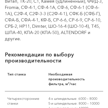
Витап, ТК-20, С1, Камея (удлинённый), ФФД-3,
Fromia, СФ-4-1, СФ-4-1А, СФ-6, СФ-6-1 (СФ-6-
1А), С2Ф-4, С2Ф-3-3 (С2Ф-4-1), СФК-Б (СФБ-Г),
СФА-Б, СФА-4-1, КФ-Б, СР-6-6, СР-6-9, СР-6-10,
СРБ-2, НР11, Dimter, ШО-16-4 (ШО-10-4), Т45,
ШПА-40, КПА-20 (КПА-50), ALTENDORF и
другие.
Рекомендации по выбору
производительности
Тип станка
Необходимая
производительность
фильтра, м³/час
Четырехсторонние
4-х шпиндельные: 6000 – 8000
станки
5-и шпиндельные: 8000 – 10000