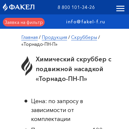
8 800 101-34-26
info@fakel-f.ru
Заявка на фильтр
Главная
/
Продукция
/
Скрубберы
/
«Торнадо-ПН-П»
Химический скруббер с
подвижной насадкой
«Торнадо-ПН-П»
Цена: по запросу в
зависимости от
комплектации