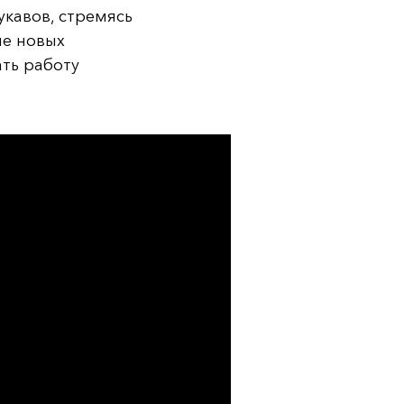
кавов, стремясь
ие новых
ть работу