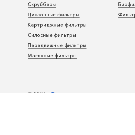
Скрубберы
Биофи
Циклонные фильтры
Фильт
Картриджные фильтры
Силосные фильтры
Передвижные фильтры
Масляные фильтры
© 2026
«Факел» — производство пылеула
Все права защищены.
Политика конфиденциальности
Наш сайт сделали
tramplinplus.ru