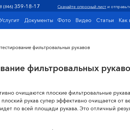
359-18-17
8 (846)
Скачайте опросный лист
и отправьт
Услуги▿
Документы
Фото
Видео
Статьи
Как
 тестирование фильтровальных рукавов
вание фильтровальных рукав
ктивно очищаются плоские фильтровальные рукава
плоский рукав супер эффективно очищается от ве
дет по всей площади рукава. Это отличный резул