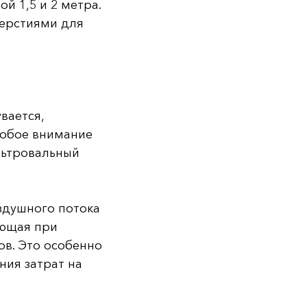
 1,5 и 2 метра.
верстиями для
вается,
собое внимание
льтровальный
здушного потока
ающая при
ов. Это особенно
ия затрат на