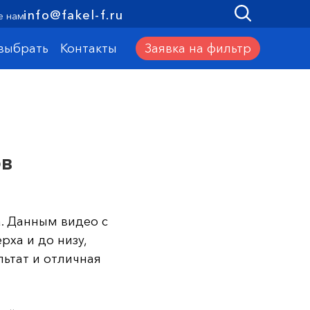
info@fakel-f.ru
е нам
Заявка на фильтр
 выбрать
Контакты
ов
. Данным видео с
рха и до низу,
ьтат и отличная