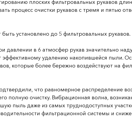
ированию плоских фильтровальных рукавов длиной
ть процесс очистки рукавов с тремя и пятью от
быть установлено до 5 фильтровальных рукавов.
ри давлении в 6 атмосфер рукав значительно наду
ет эффективному удалению накопившейся пыли. О
вов, которые более бережно воздействуют на фи
 подтвердили, что равномерное распределение во
его полную очистку. Вибрационная волна, возник
шую пыль даже из самых труднодоступных участк
водительности фильтрационной системы и снижен