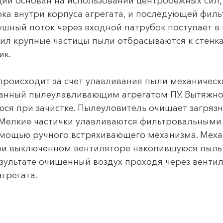
ции основан на использовании центробежных сил
а внутри корпуса агрегата, и последующей филь
душный поток через входной патрубок поступает 
ил крупные частицы пыли отбрасываются к стенка
ик.
 происходит за счет улавливания пыли механичес
ованный пылеулавливающим агрегатом ПУ. Вытяжно
юся при зачистке. Пылеуловитель очищает загряз
 Мелкие частички улавливаются фильтровальными
омощью ручного встряхивающего механизма. Мех
при выключенном вентиляторе накопившуюся пыль
езультате очищенный воздух проходя через венти
грегата.