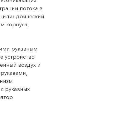
, возникающих
трации потока в
в цилиндрический
м корпуса,
кими рукавным
е устройство
ненный воздух и
 рукавами,
анизм
 с рукавных
лятор