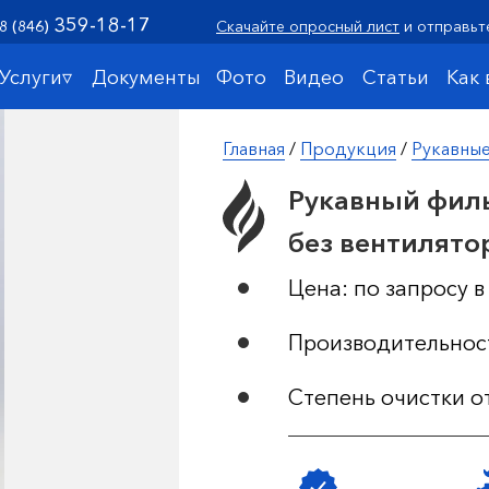
359-18-17
8 (846)
Скачайте опросный лист
и отправьт
Услуги▿
Документы
Фото
Видео
Статьи
Как
Главная
/
Продукция
/
Рукавны
Рукавный филь
без вентилято
Цена: по запросу 
Производительност
Степень очистки о