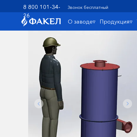
8 800 101-34-
Звонок бесплатный
26
О заводе▿
Продукция▿