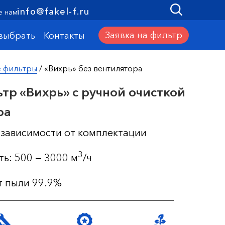
info@fakel-f.ru
е нам
Заявка на фильтр
 выбрать
Контакты
е фильтры
/ «Вихрь» без вентилятора
тр «Вихрь» с ручной очисткой
ра
в зависимости от комплектации
3
ь: 500 — 3000 м
/ч
т пыли 99.9%