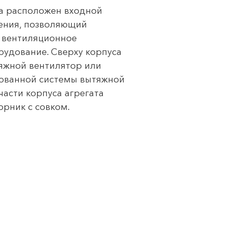
та расположен входной
чения, позволяющий
у вентиляционное
рудование. Сверху корпуса
тяжной вентилятор или
зованной системы вытяжной
части корпуса агрегата
орник с совком.