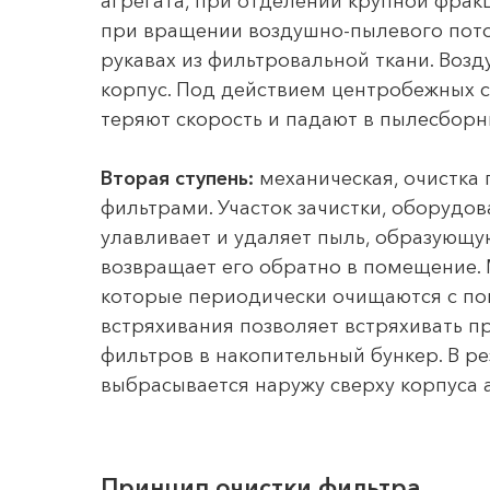
агрегата, при отделении крупной фрак
при вращении воздушно-пылевого поток
рукавах из фильтровальной ткани. Воз
корпус. Под действием центробежных с
теряют скорость и падают в пылесборн
Вторая ступень:
механическая, очистка
фильтрами. Участок зачистки, оборуд
улавливает и удаляет пыль, образующу
возвращает его обратно в помещение.
которые периодически очищаются с п
встряхивания позволяет встряхивать 
фильтров в накопительный бункер. В р
выбрасывается наружу сверху корпуса а
Принцип очистки фильтра