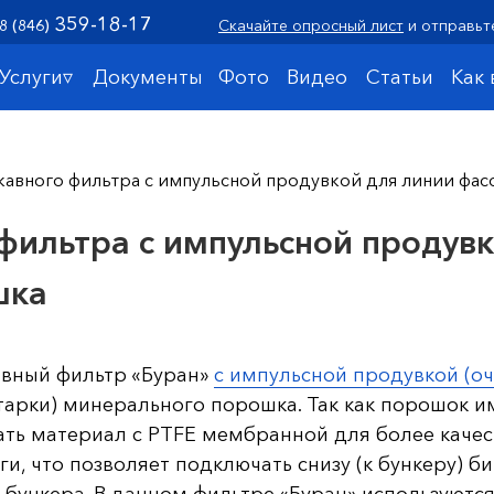
359-18-17
8 (846)
Скачайте опросный лист
и отправьт
Услуги▿
Документы
Фото
Видео
Статьи
Как
укавного фильтра с импульсной продувкой для линии фа
фильтра с импульсной продув
шка
авный фильтр «Буран»
с импульсной продувкой (оч
тарки) минерального порошка. Так как порошок 
ать материал с PTFE мембранной для более качес
и, что позволяет подключать снизу (к бункеру) биг