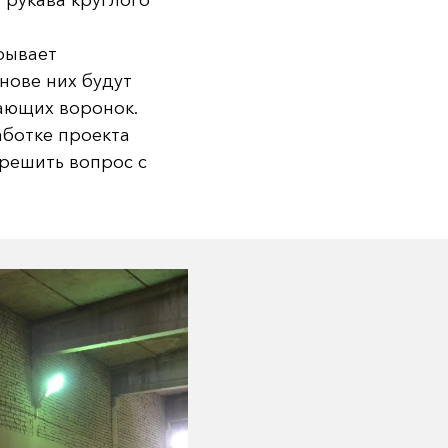
 рукава круглого
рывает
нове них будут
ающих воронок.
аботке проекта
 решить вопрос с