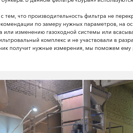
 бункера. В данном фильтре «Буран» используются
 с тем, что производительность фильтра не перек
комендации по замеру нужных параметров, на ос
а или изменению газоходной системы или всасыв
льтровальный комплекс и не участвовали в разр
азчик получит нужные измерения, мы поможем ему