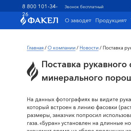
8 800 101-34-
Звонок бесплатный
26
О заводе▿
Продукция▿
Главная
/
О компании
/
Новости
/ Поставка р
Поставка рукавного 
минерального поро
На данных фотографиях вы видите рук
который встроен в линию фасовки (рас
размеры, заказчик попросил использов
газа. «Буран» установлен на длинные ног