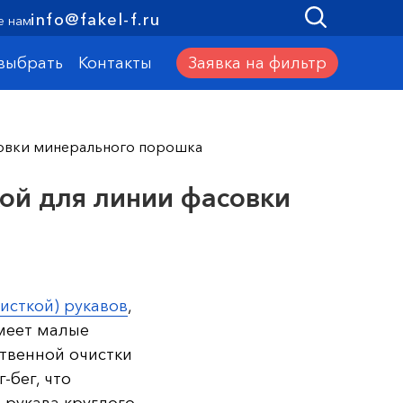
info@fakel-f.ru
е нам
Заявка на фильтр
 выбрать
Контакты
совки минерального порошка
кой для линии фасовки
исткой) рукавов
,
имеет малые
твенной очистки
-бег, что