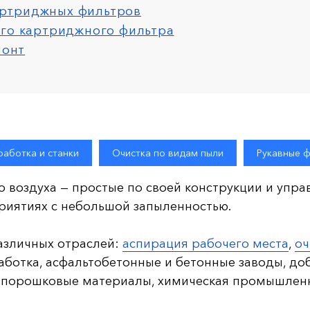
картриджных фильтров
го картриджного фильтра
монт
аботка и станки
Очистка по видам пыли
Рукавные 
 воздуха — простые по своей конструкции и упр
иятиях с небольшой запыленностью.
азличных отраслей:
аспирация рабочего места
,
оч
аботка, асфальтобетонные и бетонные заводы, доб
 порошковые материалы, химическая промышленно