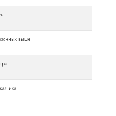
а.
азанных выше.
тра.
казчика.