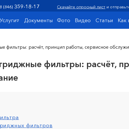
359-18-17
8 (846)
Скачайте опросный лист
и отправьт
Услуги▿
Документы
Фото
Видео
Статьи
Как
 фильтры: расчёт, принцип работы, сервисное обслуж
иджные фильтры: расчёт, пр
ание
фильтра
ртриджных фильтров