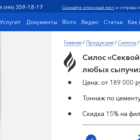
359-18-17
8 (846)
Скачайте опросный лист
и отправьт
Услуги▿
Документы
Фото
Видео
Статьи
Как
Главная
/
Продукция
/
Силосы
/
Силос «Секвой
любых сыпучи
Цена: от 189 000 р
Тоннаж по цементу:
Скидка 15% на фил