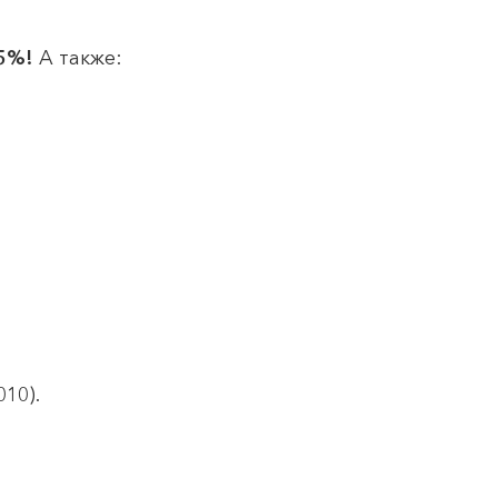
15%!
А также:
10).