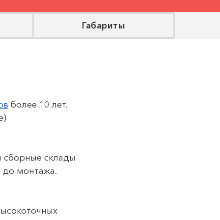
я
Габариты
ов
более 10 лет.
е)
м сборные склады
а до монтажа.
высокоточных