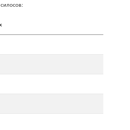
силосов:
х