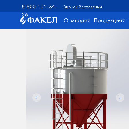
8 800 101-34-
Звонок бесплатный
26
О заводе▿
Продукция▿