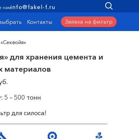
info@fakel-f.ru
е нам
Заявка на фильтр
 выбрать
Контакты
 «Секвойя»
я» для хранения цемента и
х материалов
уб.
 5 – 500 тонн
ьтр для силоса!