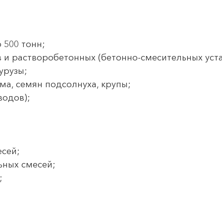
 500 тонн;
в и растворобетонных (бетонно-смесительных уста
курузы;
ма, семян подсолнуха, крупы;
водов);
есей;
ьных смесей;
;