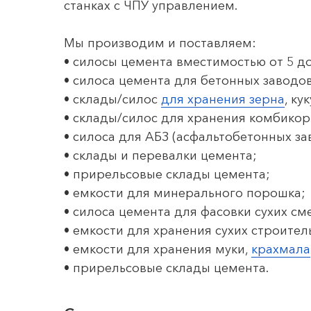
станках с ЧПУ управлением.
Мы производим и поставляем:
• силосы цемента вместимостью от 5 до
• силоса цемента для бетонных заводо
• склады/силос
для хране
ния зерна
, ку
• склады/силос для хранения комбикор
• силоса для АБЗ (асфальтобетонных за
• склады и перевалки цемента;
• прирельсовые склады цемента;
• емкости для минерального порошка;
• силоса цемента для фасовки сухих см
• емкости для хранения сухих строител
• емкости для хранения муки,
крахмала
• прирельсовые склады цемента.