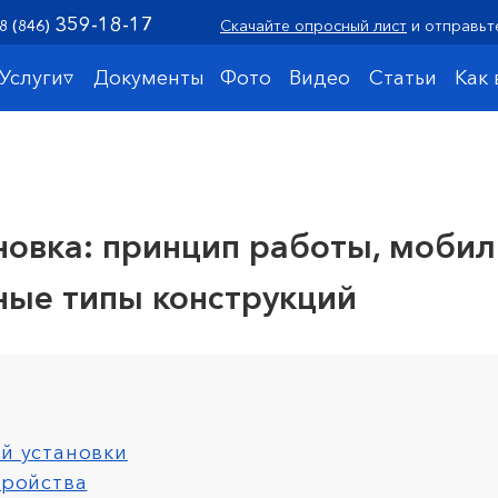
359-18-17
8 (846)
Скачайте опросный лист
и отправьт
Услуги▿
Документы
Фото
Видео
Статьи
Как
новка: принцип работы, моби
ные типы конструкций
й установки
тройства