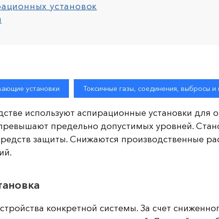
рационных установок
и
вающие установки
Токсичные газы, соединения, выбросы и
стве используют аспирационные установки для очи
 превышают предельно допустимых уровней. Ста
средств защиты. Снижаются производственные ра
ий.
тановка
стройства конкретной системы. За счет сниженно