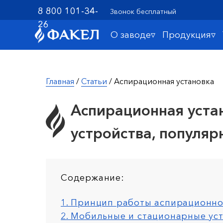
8 800 101-34-
Звонок бесплатный
26
О заводе▿
Продукция▿
Главная
/
Статьи
/ Аспирационная установка
Аспирационная уста
устройства, популяр
Содержание:
1. Принцип работы
аспирационно
2. Мобильные и стационарные ус