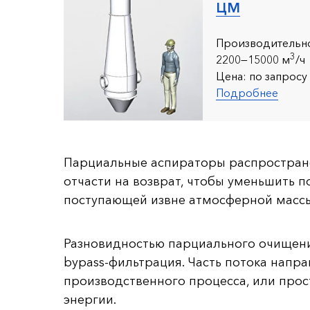
ЦМ
Производительно
3
2200—15
000 м
/ч
Цена:
по запросу
Подробнее
Парциальные аспираторы распростране
отчасти на возврат, чтобы уменьшить 
поступающей извне атмосферной массы
Разновидностью парциального очищения
bypass-фильтрация. Часть потока напр
производственного процесса, или прос
энергии.