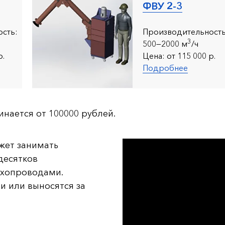
ФВУ 2-3
сть:
Производительность
3
500—2000 м
/ч
р.
Цена:
от 115 000 р.
Подробнее
нается от 100000 рублей.
жет занимать
 десятков
ухопроводами.
и или выносятся за