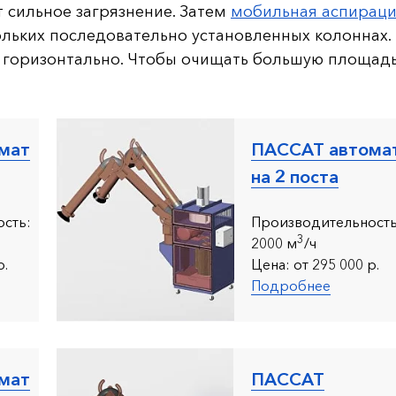
ет сильное загрязнение. Затем
мобильная аспираци
льких последовательно установленных колоннах. 
горизонтально. Чтобы очищать большую площадь
мат
ПАССАТ автома
на 2 поста
сть:
Производительность
3
200
0 м
/ч
р.
Цена:
от 295 000 р.
Подробнее
мат
ПАССАТ