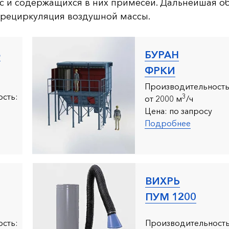
с и содержащихся в них примесей. Дальнейшая о
 рециркуляция воздушной массы.
о
БУРАН
ФРКИ
Производительность
сть:
3
от 2000 м
/ч
Цена:
по запросу
Подробнее
ВИХРЬ
ПУМ 1200
сть:
Производительность