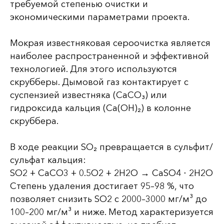
требуемой степенью очистки и
экономическими параметрами проекта.
Мокрая известняковая сероочистка является
наиболее распространенной и эффективной
технологией. Для этого используются
скрубберы. Дымовой газ контактирует с
суспензией известняка (CaCO₃) или
гидроксида кальция (Ca(OH)₂) в колонне
скруббера.
В ходе реакции SO₂ превращается в сульфит/
сульфат кальция:
SO2 + CaCO3 + 0.5O2 + 2H2O → CaSO4 ⋅ 2H2O
Степень удаления достигает 95–98 %, что
позволяет снизить SO2 с 2000–3000 мг/м³ до
100–200 мг/м³ и ниже. Метод характеризуется