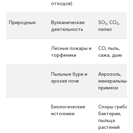
отходов)
Природные
Вулканическая
SO₂, CO₂,
деятельность
пепел
Лесные пожары и
CO, пыль,
торфяники
сажа, дым
Пыльные бури и
Аэрозоль,
эрозия почв
минеральные
примеси
Биологические
Споры грибов,
источники
бактерии,
пыльца
растений