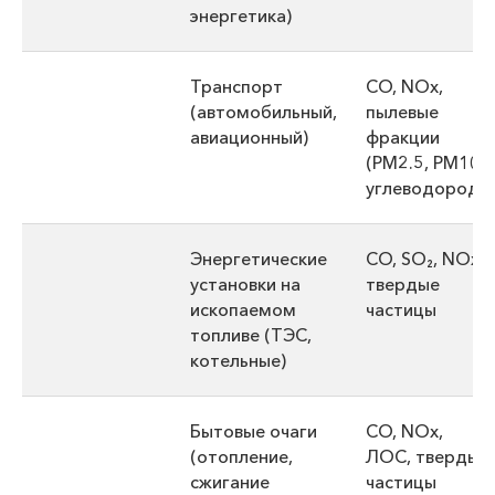
энергетика)
Транспорт
CO, NOx,
(автомобильный,
пылевые
авиационный)
фракции
(PM2.5, PM10),
углеводороды
Энергетические
CO, SO₂, NOx,
установки на
твердые
ископаемом
частицы
топливе (ТЭС,
котельные)
Бытовые очаги
CO, NOx,
(отопление,
ЛОС, твердые
сжигание
частицы